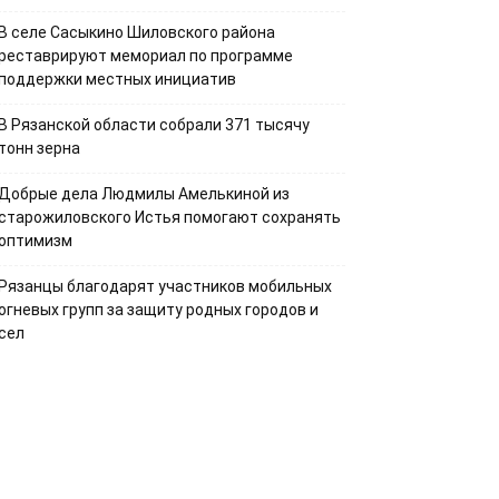
В селе Сасыкино Шиловского района
реставрируют мемориал по программе
поддержки местных инициатив
В Рязанской области собрали 371 тысячу
тонн зерна
Добрые дела Людмилы Амелькиной из
старожиловского Истья помогают сохранять
оптимизм
Рязанцы благодарят участников мобильных
огневых групп за защиту родных городов и
сел