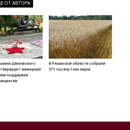
Е ОТ АВТОРА
сыкино Шиловского
В Рязанской области собрали
ставрируют мемориал
371 тысячу тонн зерна
мме поддержки
нициатив