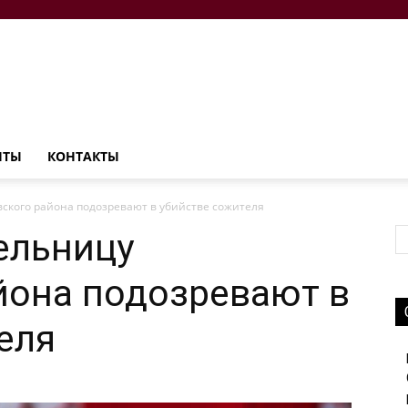
НТЫ
КОНТАКТЫ
кого района подозревают в убийстве сожителя
ельницу
йона подозревают в
еля