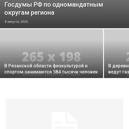
Госдумы РФ по одномандатным
округам региона
8 августа, 2026
В Рязанской области физкультурой и
В деревн
спортом занимаются 584 тысячи человек
ведут га