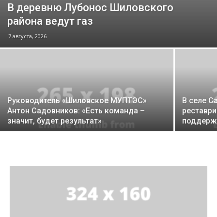
В деревню Лубонос Шиловского
района ведут газ
7 августа, 2026
Руководитель «Шиловское МУПТЭС»
В селе С
Антон Садовников: «Есть команда –
реставр
значит, будет результат»
поддерж